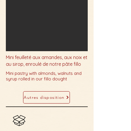
Mini feuilleté aux amandes, aux noix et
au sirop, enroulé de notre pâte fillo
Mini pastry with almonds, walnuts and
syrup rolled in our fillo dought
Autres disposition