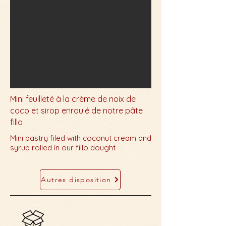
Mini feuilleté à la crème de noix de
coco et sirop enroulé de notre pâte
fillo
Mini pastry filed with coconut cream and
syrup rolled in our fillo dought
Autres disposition