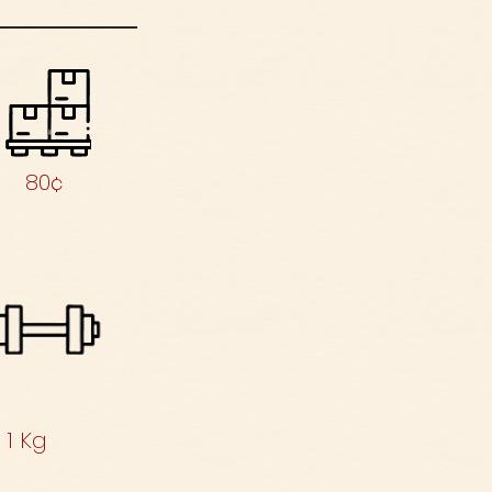
80¢
1 Kg