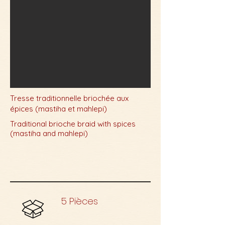
Tresse traditionnelle briochée aux
épices (mastiha et mahlepi)
Traditional brioche braid with spices
(mastiha and mahlepi)
5 Pièces