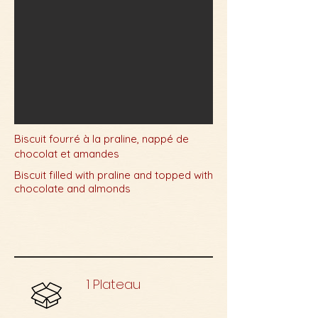
Biscuit fourré à la praline, nappé de
chocolat et amandes
Biscuit filled with praline and topped with
chocolate and almonds
1 Plateau