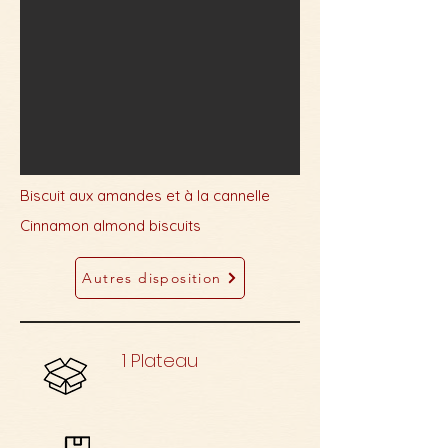
Biscuit aux amandes et à la cannelle
Cinnamon almond biscuits
Autres disposition
1 Plateau