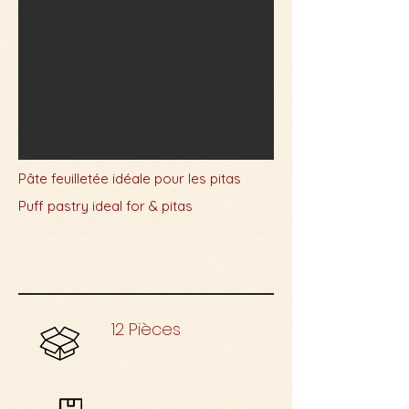
Pâte feuilletée idéale pour les pitas
Puff pastry ideal for & pitas
12 Pièces